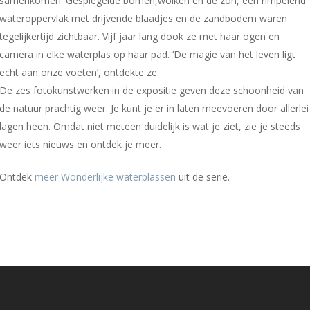
samenkomen. Gespiegelde bomen,wolken en de zon, een rimpelend
wateroppervlak met drijvende blaadjes en de zandbodem waren
tegelijkertijd zichtbaar. Vijf jaar lang dook ze met haar ogen en
camera in elke waterplas op haar pad. ‘De magie van het leven ligt
echt aan onze voeten’, ontdekte ze.
De zes fotokunstwerken in de expositie geven deze schoonheid van
de natuur prachtig weer. Je kunt je er in laten meevoeren door allerlei
lagen heen. Omdat niet meteen duidelijk is wat je ziet, zie je steeds
weer iets nieuws en ontdek je meer.
Ontdek
meer Wonderlijke waterplassen
uit de serie.