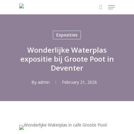
Menu
Skip
to
search
main
content
Exposities
Wonderlijke Waterplas
expositie bij Groote Poot in
Deventer
By
admin
February 21, 2026