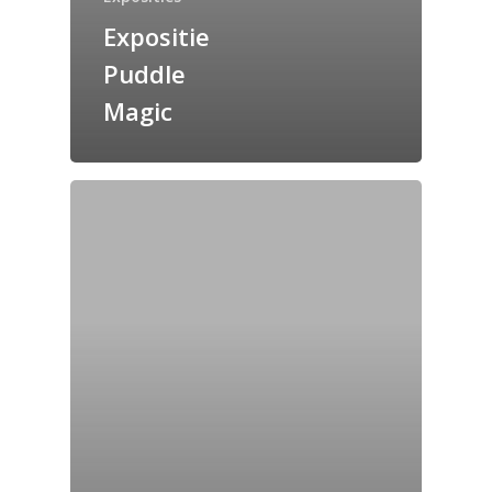
Expositie
Puddle
Magic