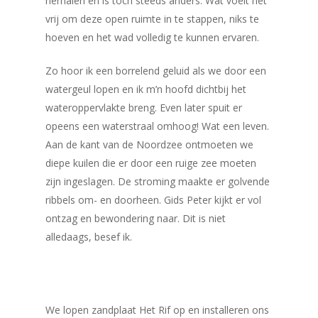
herhalen en is toch steeds anders. Wat voelt het
vrij om deze open ruimte in te stappen, niks te
hoeven en het wad volledig te kunnen ervaren.
Zo hoor ik een borrelend geluid als we door een
watergeul lopen en ik m’n hoofd dichtbij het
wateroppervlakte breng. Even later spuit er
opeens een waterstraal omhoog! Wat een leven.
Aan de kant van de Noordzee ontmoeten we
diepe kuilen die er door een ruige zee moeten
zijn ingeslagen. De stroming maakte er golvende
ribbels om- en doorheen. Gids Peter kijkt er vol
ontzag en bewondering naar. Dit is niet
alledaags, besef ik.
We lopen zandplaat Het Rif op en installeren ons