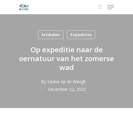
Menu
Skip
to
search
main
content
Artikelen
Expedities
Op expeditie naar de
oernatuur van het zomerse
wad
By
Saskia op de Weegh
December 22, 2022